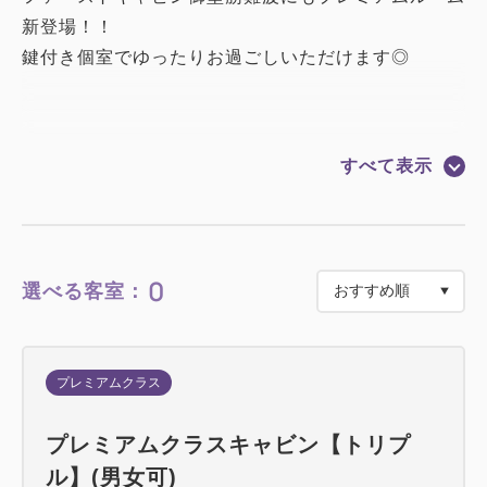
新登場！！
鍵付き個室でゆったりお過ごしいただけます◎
安全・安心・快適な空間でラグジュアリーなひととき
すべて表示
を...♪
※ポイントで「割引クーポン」をご利用される場合
は、必ず現地決済にてお願いいたします。
0
選べる客室：
※領収証は「宿泊料」として発行致します。
プレミアムクラス
※当館では、コロナウイルス感染拡大を防ぐため、フ
プレミアムクラスキャビン【トリプ
ロントスタッフのマスク着用を許可しております。
ル】(男女可)