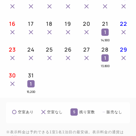
【宿泊税について】
16
17
18
19
20
21
22
1
※大阪府宿泊税条例の一部改正により、課税される宿
14,900
泊税が、2025年9月1日以降のご宿泊から5，000円以
23
24
25
26
27
28
29
上に引き下げられることとなりました。
1
13,800
【宿泊税課税対象】
30
31
宿泊料金（1人 1泊 税別 食事料金等を含まない室料
1
のみ）が
15,200
5，000円未満 ： 課税されません
5，000円以上 15，000円未満 ： 200円
15，000円以上 20，000円未満 ： 400円
5
空室あり
空室なし
残り室数
販売なし
20，000円以上 ： 500円
※表示料金は予約できる1室1名1泊目の最安値。表示料金の通貨は
尚、当サイトでの表示料金は宿泊税別となっておりま