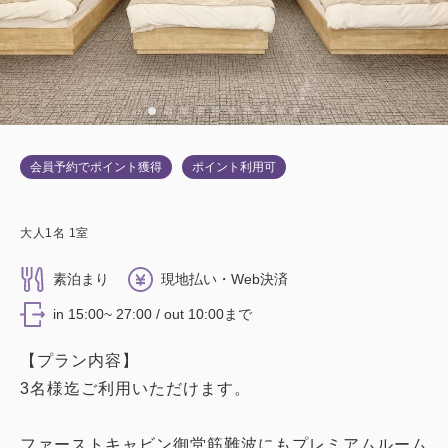
会員予約でポイント獲得
ポイント利用可
大人
1
名
1
室
素泊まり
現地払い・Web決済
in 15:00~ 27:00 / out 10:00まで
【プラン内容】
3名様迄ご利用いただけます。
ファーストキャビン御堂筋難波にもプレミアムルーム