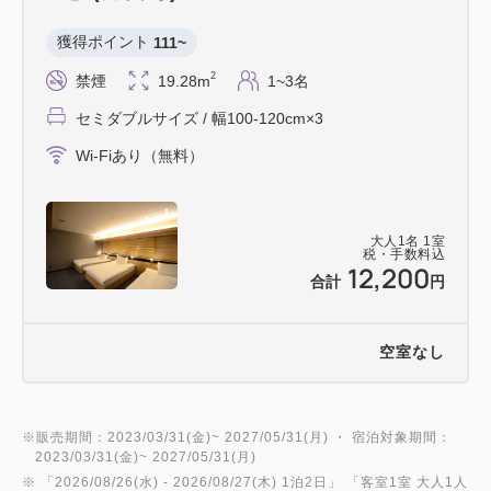
また、館内のアルコール消毒を徹底するとともに、各
獲得ポイント 
111~
所に消毒用アルコールの設置などの対策を行っており
2
禁煙
19.28m
1~3名
ます。
セミダブルサイズ / 幅100-120cm×3
Wi-Fiあり（無料）
【設備】
■トイレ・シャワー...共用でのご利用です。
大人
1
名
1
室
税・手数料込
12,200
■男女とも大浴場内にサウナ完備
合計
円
■駐車場・駐輪場
空室なし
ご用意がございませんので、恐れ入りますが近隣の駐
車場・駐輪場をご利用ください。
※販売期間：2023/03/31(金)~ 2027/05/31(月) ・ 宿泊対象期間：
2023/03/31(金)~ 2027/05/31(月)
※ 「
2026/08/26(水)
- 2026/08/27(木)
1泊2日
」 「
客室1室 大人1人