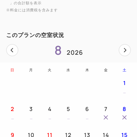
」の合計額を表示
※料金には消費税を含みます
【その他】
■チェックイン後の外出…24時間OK
このプランの空室状況
■シャンプー類・タオル類・歯ブラシ・館内着、ドラ
8
イヤー完備。
2026
個包装アメニティーや追加タオルも販売しておりま
日
月
火
水
木
金
土
す。
1
■コンビニ…徒歩3分以内(ファミリーマート)。
2
3
4
5
6
7
8
■キャンセル料設定がございます。キャンセルポリシ
ーを必ずご確認くださいませ。
9
10
11
12
13
14
15